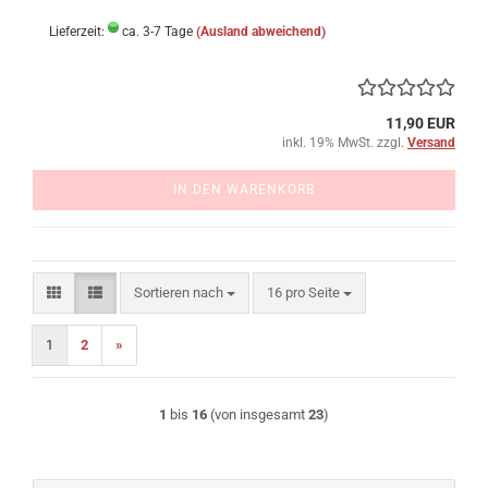
Lieferzeit:
ca. 3-7 Tage
(Ausland abweichend)
11,90 EUR
inkl. 19% MwSt. zzgl.
Versand
IN DEN WARENKORB
Sortieren nach
pro Seite
Sortieren nach
16 pro Seite
1
2
»
1
bis
16
(von insgesamt
23
)