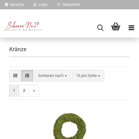
Sprache
Login
Merkzettel
Kränze
Sortieren nach
pro Seite
Sortieren nach
16 pro Seite
1
2
»